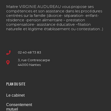
Maitre VIRGINIE AUDUREAU vous propose ses
compétences et son assistance dans les procédures
centrées sur la famille (divorce- séparation- enfant-
résidence -pension alimentaire – prestation
compensatoire- assistance éducative –filiation
naturelle et légitime établissement ou contestation…)
02 40 48 73 83
3, rue Contrescarpe
44000 Nantes
PLAN DU SITE
Le cabinet
Consentement
mutuel